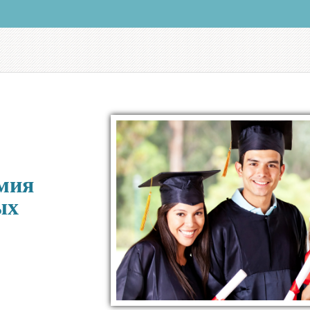
мия
ых