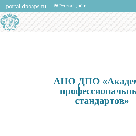
portal.dpoaps.ru
Русский ‎(ru)‎
АНО ДПО «Акаде
профессиональн
стандартов»